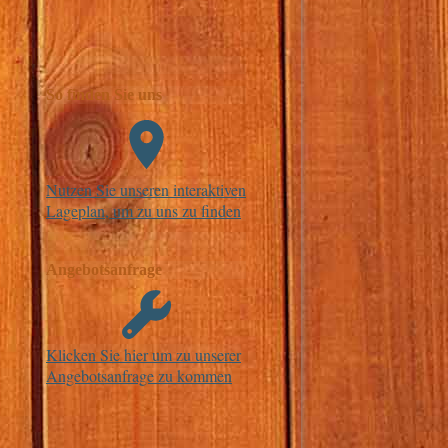
So finden Sie uns
Nutzen Sie unseren interaktiven
La­ge­plan, um zu uns zu finden
Angebotsanfrage
Klicken Sie hier um zu unserer
An­ge­bots­an­fra­ge zu kommen